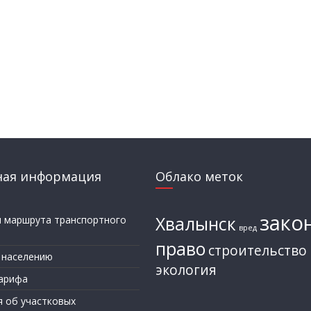
ная информация
Облако меток
зако
Хвалынск
и маршрута транспортного
вред
а
право
строительство
 населению
экология
арифа
я об участковых