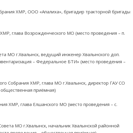
брания ХМР, ООО «Апалиха», бригадир тракторной бригады
 ХМР, глава Возрожденческого МО (место проведения – п.
ета МО г.Хвалынск, ведущий инженер Хвалынского доп.
нвентаризация – Федеральное БТИ» (место проведения –
го Собрания ХМР, глава МО г.Хвалынск, директор ГАУ СО
 общественная приёмная)
ния ХМР, глава Елшанского МО (место проведения – с.
овета МО г.Хвалынск, начальник Хвалынской районной
место проведения – общественная приёмная)