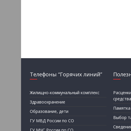
Телефоны “Горячих линий”
Полез
Жилищно-коммунальный комплекс
Расценк
средств
Здравоохранение
Памятка
Образование, дети
Выбор т
ГУ МВД России по СО
Сведени
ГУ МЧС России по СО