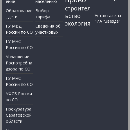
ение
населению
строител
Образование
Выбор
ьство
Устав газеты
, дети
тарифа
"ИА "Звезда"
экология
ГУ МВД
Сведения об
России по СО
участковых
ГУ МЧС
России по СО
Управление
Роспотребна
дзора по СО
ГУ МЧС
России по СО
УФСБ России
по СО
Прокуратура
Саратовской
области