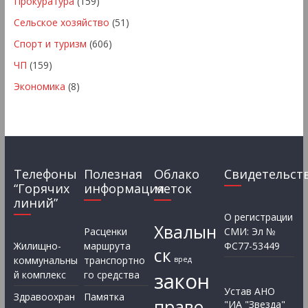
Прокуратура
(159)
Сельское хозяйство
(51)
Спорт и туризм
(606)
ЧП
(159)
Экономика
(8)
Телефоны
Полезная
Облако
Свидетельст
“Горячих
информация
меток
линий”
О регистрации
Хвалын
Расценки
СМИ: Эл №
Жилищно-
маршрута
ФС77-53449
ск
коммунальны
транспортно
вред
закон
й комплекс
го средства
Устав АНО
Здравоохран
Памятка
право
"ИА "Звезда"