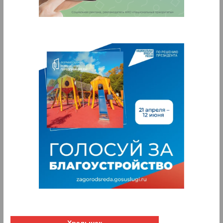
Хвалынск