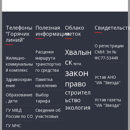
Телефоны
Полезная
Облако
Свидетельст
“Горячих
информация
меток
линий”
О регистрации
Хвалын
Расценки
СМИ: Эл №
Жилищно-
маршрута
ФС77-53449
ск
коммунальны
транспортно
вред
закон
й комплекс
го средства
Устав АНО
Здравоохран
Памятка
право
"ИА "Звезда"
ение
населению
строител
Образование
Выбор
ьство
Устав газеты
, дети
тарифа
"ИА "Звезда"
экология
ГУ МВД
Сведения об
России по СО
участковых
ГУ МЧС