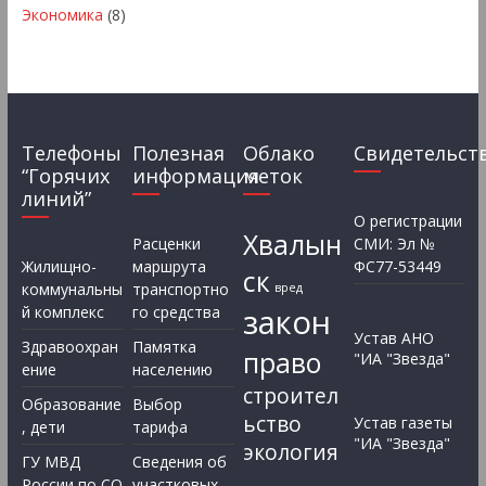
Экономика
(8)
Телефоны
Полезная
Облако
Свидетельст
“Горячих
информация
меток
линий”
О регистрации
Хвалын
Расценки
СМИ: Эл №
Жилищно-
маршрута
ФС77-53449
ск
коммунальны
транспортно
вред
закон
й комплекс
го средства
Устав АНО
Здравоохран
Памятка
право
"ИА "Звезда"
ение
населению
строител
Образование
Выбор
ьство
Устав газеты
, дети
тарифа
"ИА "Звезда"
экология
ГУ МВД
Сведения об
России по СО
участковых