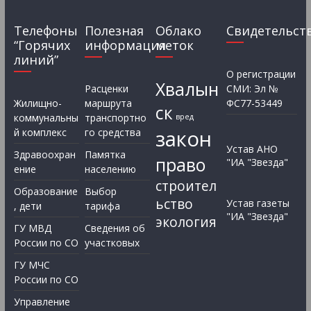
Телефоны
Полезная
Облако
Свидетельст
“Горячих
информация
меток
линий”
О регистрации
Хвалын
Расценки
СМИ: Эл №
Жилищно-
маршрута
ФС77-53449
ск
коммунальны
транспортно
вред
закон
й комплекс
го средства
Устав АНО
Здравоохран
Памятка
право
"ИА "Звезда"
ение
населению
строител
Образование
Выбор
ьство
Устав газеты
, дети
тарифа
"ИА "Звезда"
экология
ГУ МВД
Сведения об
России по СО
участковых
ГУ МЧС
России по СО
Управление