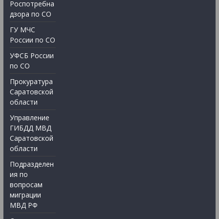
Роспотребна
дзора по СО
ГУ МЧС
России по СО
УФСБ России
по СО
Прокуратура
Саратовской
области
Управление
ГИБДД МВД
Саратовской
области
Подразделен
ия по
вопросам
миграции
МВД РФ