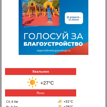
Хвалынск
+27°C
Ясно
+31°C
Сб, 8 Авг
+29°C
Вс, 9 Авг