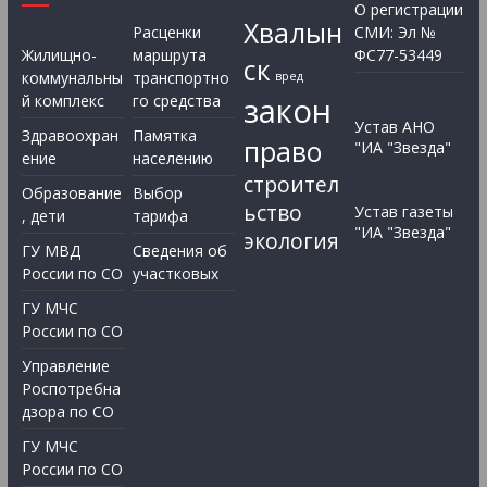
О регистрации
Хвалын
Расценки
СМИ: Эл №
Жилищно-
маршрута
ФС77-53449
ск
коммунальны
транспортно
вред
закон
й комплекс
го средства
Устав АНО
Здравоохран
Памятка
право
"ИА "Звезда"
ение
населению
строител
Образование
Выбор
ьство
Устав газеты
, дети
тарифа
"ИА "Звезда"
экология
ГУ МВД
Сведения об
России по СО
участковых
ГУ МЧС
России по СО
Управление
Роспотребна
дзора по СО
ГУ МЧС
России по СО