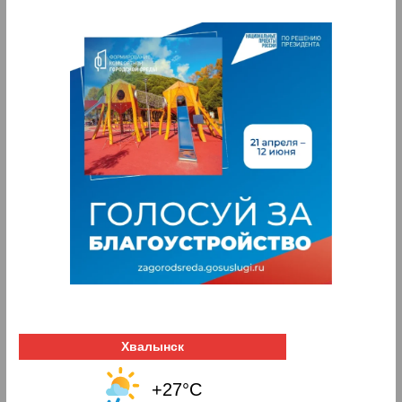
Хвалынск
+27°C