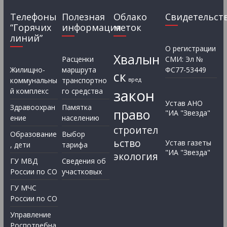
Телефоны
Полезная
Облако
Свидетельст
“Горячих
информация
меток
линий”
О регистрации
Хвалын
Расценки
СМИ: Эл №
Жилищно-
маршрута
ФС77-53449
ск
коммунальны
транспортно
вред
закон
й комплекс
го средства
Устав АНО
Здравоохран
Памятка
право
"ИА "Звезда"
ение
населению
строител
Образование
Выбор
ьство
Устав газеты
, дети
тарифа
"ИА "Звезда"
экология
ГУ МВД
Сведения об
России по СО
участковых
ГУ МЧС
России по СО
Управление
Роспотребна