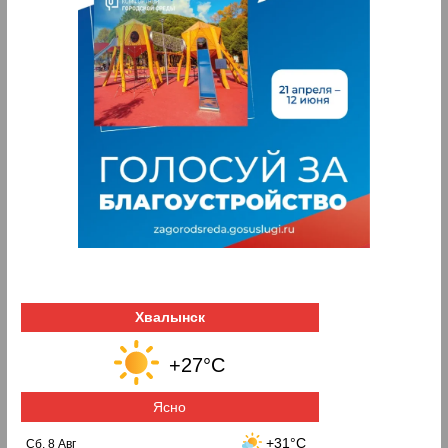
Хвалынск
+27°C
Ясно
+31°C
Сб, 8 Авг