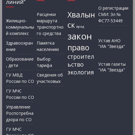
линий”
О регистрации
Хвалын
Расценки
СМИ: Эл №
Жилищно-
маршрута
ФС77-53449
ск
коммунальны
транспортно
вред
закон
й комплекс
го средства
Устав АНО
Здравоохран
Памятка
право
"ИА "Звезда"
ение
населению
строител
Образование
Выбор
ьство
Устав газеты
, дети
тарифа
"ИА "Звезда"
экология
ГУ МВД
Сведения об
России по СО
участковых
ГУ МЧС
России по СО
Управление
Роспотребна
дзора по СО
ГУ МЧС