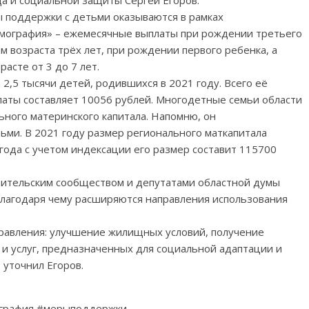
да и социальной защиты Сергей Егоров.
ы поддержки с детьми оказываются в рамках
мография» – ежемесячные выплаты при рождении третьего
 возраста трёх лет, при рождении первого ребенка, а
асте от 3 до 7 лет.
 2,5 тысячи детей, родившихся в 2021 году. Всего её
латы составляет 10056 рублей. Многодетные семьи области
ьного материнского капитала. Напомню, он
тьми. В 2021 году размер регионального маткапитала
 года с учетом индексации его размер составит 115700
одительским сообществом и депутатами областной думы
благодаря чему расширяются направления использования
равления: улучшение жилищных условий, получение
и услуг, предназначенных для социальной адаптации и
 уточнил Егоров.
ография #мерыподдержки