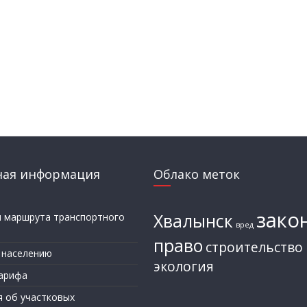
ная информация
Облако меток
зако
Хвалынск
и маршрута транспортного
вред
а
право
строительство
 населению
экология
арифа
я об участковых