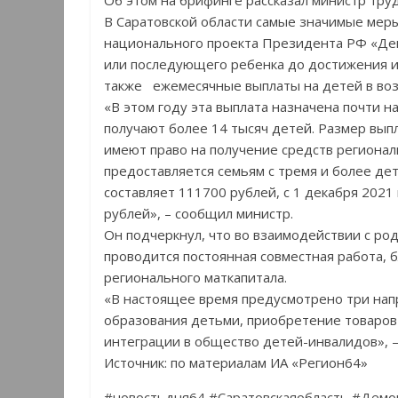
Об этом на брифинге рассказал министр тру
В Саратовской области самые значимые мер
национального проекта Президента РФ «Де
или последующего ребенка до достижения им
также ежемесячные выплаты на детей в возр
«В этом году эта выплата назначена почти на
получают более 14 тысяч детей. Размер вып
имеют право на получение средств регионал
предоставляется семьям с тремя и более де
составляет 111700 рублей, с 1 декабря 2021
рублей», – сообщил министр.
Он подчеркнул, что во взаимодействии с р
проводится постоянная совместная работа, 
регионального маткапитала.
«В настоящее время предусмотрено три нап
образования детьми, приобретение товаров 
интеграции в общество детей-инвалидов», –
Источник: по материалам ИА «Регион64»
#новостьдня64 #Саратовскаяобласть #Дем