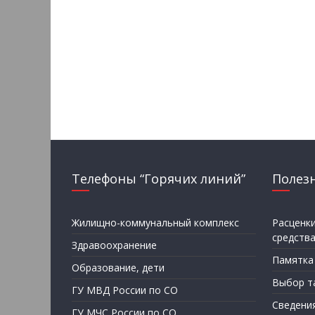
Телефоны “Горячих линий”
Полез
Жилищно-коммунальный комплекс
Расценк
средств
Здравоохранение
Памятка
Образование, дети
Выбор т
ГУ МВД России по СО
Сведени
ГУ МЧС России по СО