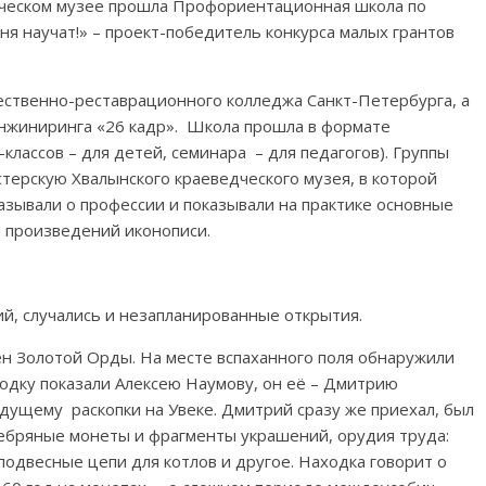
едческом музее прошла Профориентационная школа по
я научат!» – проект-победитель конкурса малых грантов
ественно-реставрационного колледжа Санкт-Петербурга, а
инжиниринга «26 кадр». Школа прошла в формате
классов – для детей, семинара – для педагогов). Группы
ерскую Хвалынского краеведческого музея, в которой
зывали о профессии и показывали на практике основные
 произведений иконописи.
, случались и незапланированные открытия.
ён Золотой Орды. На месте вспаханного поля обнаружили
ходку показали Алексею Наумову, он её – Дмитрию
едущему раскопки на Увеке. Дмитрий сразу же приехал, был
ребряные монеты и фрагменты украшений, орудия труда:
 подвесные цепи для котлов и другое. Находка говорит о