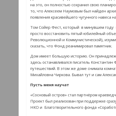
на это, он полностью сохранил свою планир
то, что Алексеем Наумовым был найден архи
появления красивейшего чугунного навеса 
Том Сойер Фест, который в минувшем году п
просто восстановить пятый юбилейный объек
Революционной и Коммунистической), изуми
сказать, что Фонд реанимировал памятник.
Дом имеет большую историю. Он принадлежа
здесь останавливался писатель Константин Ф
путешествий. В этом же доме снимала комна
Михайловна Чиркова. Бывал тут и сам Алекс
Пусть меня научат
«Сосновый остров» стал партнёром краеведч
Проект был реализован при поддержке сразу
НКО и Благотворительного фонда «Соработн