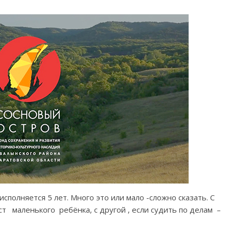
сполняется 5 лет. Много это или мало -сложно сказать. С
т маленького ребёнка, с другой , если судить по делам –