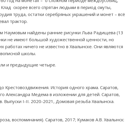
1360 год на монетах – о сложном периоде междоусобиц,
Клад скорее всего спрятан людьми в период смуты,
рудия труда, остатки серебряных украшений и монет – всё
евал трактор.
ем Наумовым найдены ранние рисунки Льва Радищева (13
сунки не имеют большой художественной ценности, но
их работах ничего не известно в Хвалынске. Они являются
вописной школы.
были и предыдущие четыре.
до Крестовоздвижения. История одного храма. Саратов,
го Александра Медема в изложении для детей. Саратов,
 Выпуски I-II. 2020-2021, Домовая резьба Хвалынска.
оза, воспоминания). Саратов, 2017; Кумаков А.В. Хвалынск: