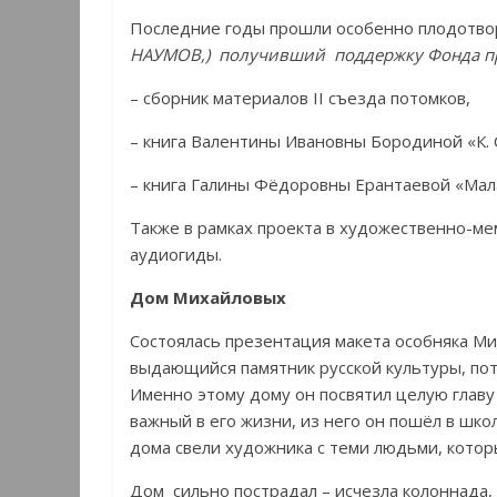
Последние годы прошли особенно плодотво
НАУМОВ,) получивший поддержку Фонда пре
– сборник материалов II съезда потомков,
– книга Валентины Ивановны Бородиной «К. С
– книга Галины Фёдоровны Ерантаевой «Мала
Также в рамках проекта в художественно-ме
аудиогиды.
Дом Михайловых
Состоялась презентация макета особняка М
выдающийся памятник русской культуры, по
Именно этому дому он посвятил целую главу
важный в его жизни, из него он пошёл в шко
дома свели художника с теми людьми, кото
Дом сильно пострадал – исчезла колоннада,