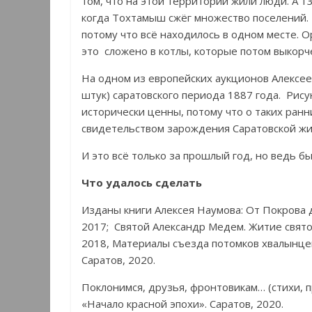
том, что на этой территории жили люди. А 
когда Тохтамыш сжёг множество поселений. 
потому что всё находилось в одном месте. О
это сложено в котлы, которые потом выкорч
На одном из европейских аукционов Алексе
штук) саратовского периода 1887 года. Ри
исторически ценны, потому что о таких ранн
свидетельством зарождения Саратовской жи
И это всё только за прошлый год, но ведь 
Что удалось сделать
Изданы книги Алексея Наумова: От Покрова 
2017; Святой Александр Медем. Житие свято
2018, Материалы съезда потомков хвалынцев.
Саратов, 2020.
Поклонимся, друзья, фронтовикам… (стихи, пр
«Начало красной эпохи». Саратов, 2020.