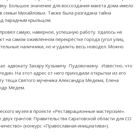
овку. Большое значение для воссоздания макета дома имело
в семьи Михайловых. Также была разгадана тайна
над парадным крыльцом.
ровёл самую, наверное, успешную работу. Удалось не
т на самом оживлённом перекрёстке города (угол улиц
тельные наличники, но и удалить весь новодел. Можно
л адвокату Захару Кузьмичу Пудовочкину. Известно, что
един. На этот адрес от него приходили открытки из его
ту тёща Святого мученика Александра Медема, Елена
андр Медем.
еского музея в проекте «Реставрационные мастерские».
 двух грантов: Правительства Саратовской области для СО
ичество» (конкурс «Православная инициатива»).