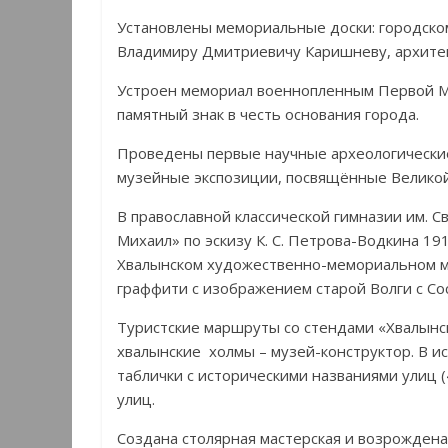
Установлены мемориальные доски: городско
Владимиру Дмитриевичу Каришневу, архитек
Устроен мемориал военнопленным Первой М
памятный знак в честь основания города.
Проведены первые научные археологические
музейные экспозиции, посвящённые Великой
В православной классической гимназии им. 
Михаил» по эскизу К. С. Петрова-Водкина 19
Хвалынском художественно-мемориальном му
граффити с изображением старой Волги с Со
Туристские маршруты со стендами «Хвалынс
хвалынские холмы – музей-конструктор. В и
таблички с историческими названиями улиц 
улиц.
Создана столярная мастерская и возрожден