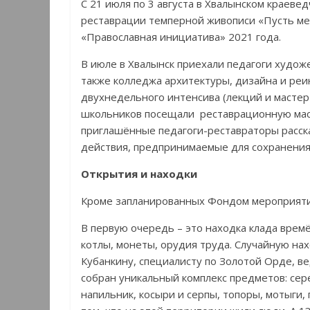
С 21 июля по 3 августа в Хвалынском краев
реставрации темперной живописи «Пусть мен
«Православная инициатива» 2021 года.
В июле в Хвалынск приехали педагоги худож
также колледжа архитектуры, дизайна и ре
двухнедельного интенсива (лекций и мастер-
школьников посещали реставрационную маст
приглашённые педагоги-реставраторы расска
действия, предпринимаемые для сохранения
Открытия и находки
Кроме запланированных Фондом мероприятий
В первую очередь – это находка клада врем
котлы, монеты, орудия труда. Случайную на
Кубанкину, специалисту по Золотой Орде, в
собран уникальный комплекс предметов: се
напильник, косыри и серпы, топоры, мотыги,