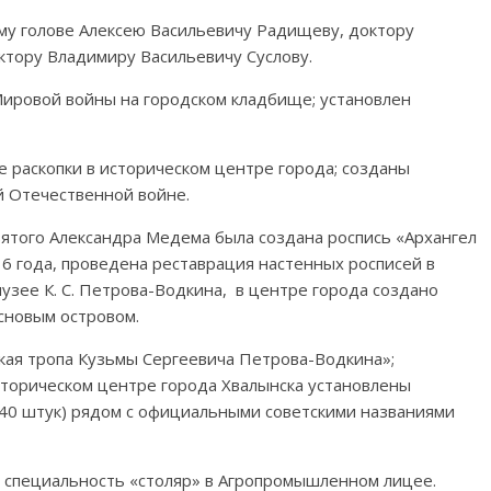
му голове Алексею Васильевичу Радищеву, доктору
тору Владимиру Васильевичу Суслову.
ировой войны на городском кладбище; установлен
 раскопки в историческом центре города; созданы
 Отечественной войне.
Святого Александра Медема была создана роспись «Архангел
16 года, проведена реставрация настенных росписей в
зее К. С. Петрова-Водкина, в центре города создано
сновым островом.
кая тропа Кузьмы Сергеевича Петрова-Водкина»;
сторическом центре города Хвалынска установлены
(40 штук) рядом с официальными советскими названиями
а специальность «столяр» в Агропромышленном лицее.