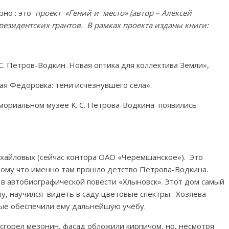
рно : это
проект «Гений и место» (автор – Алексей
зидентских грантов. В рамках проекта изданы книги:
. Петров-Водкин. Новая оптика для коллектива Земли»,
я Фёдоровка: тени исчезнувшего села».
мориальном музее К. С. Петрова-Водкина появились
ихайловых (сейчас контора ОАО «Черемшанское»). Это
тому что именно там прошло детство Петрова-Водкина.
 в автобиографической повести «Хлыновск». Этот дом самый
лу, научился видеть в саду цветовые спектры. Хозяева
рые обеспечили ему дальнейшую учёбу.
 сгорел мезонин, фасад обложили кирпичом, но, несмотря