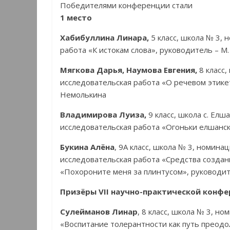
Победителями конференции стали
1 место
Хабибуллина Линара,
5 класс, школа № 3,
работа «К истокам слова», руководитель – М.
Мягкова Дарья, Наумова Евгения,
8 класс
исследовательская работа «О речевом этике
Немолькина
Владимирова Луиза,
9 класс, школа с. Елш
исследовательская работа «Огоньки елшанско
Букина Алёна
, 9А класс, школа № 3, номина
исследовательская работа «Средства создан
«Похороните меня за плинтусом», руководит
Призёры VII научно-практической конфер
Сулейманов Линар
, 8 класс, школа № 3, н
«Воспитание толерантности как путь преодо