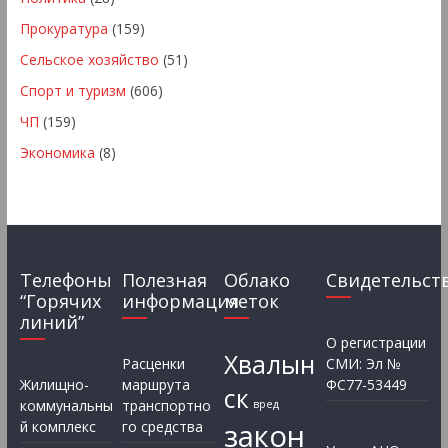
Прокуратура
(159)
Сельское хозяйство
(51)
Спорт и туризм
(606)
ЧП
(159)
Экономика
(8)
Телефоны
Полезная
Облако
Свидетельст
“Горячих
информация
меток
линий”
О регистрации
Хвалын
Расценки
СМИ: Эл №
Жилищно-
маршрута
ФС77-53449
ск
коммунальны
транспортно
вред
закон
й комплекс
го средства