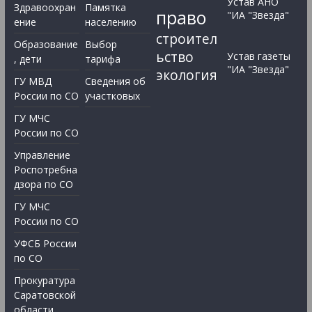
Устав АНО
Здравоохран
Памятка
право
"ИА "Звезда"
ение
населению
строител
Образование
Выбор
ьство
Устав газеты
, дети
тарифа
"ИА "Звезда"
экология
ГУ МВД
Сведения об
России по СО
участковых
ГУ МЧС
России по СО
Управление
Роспотребна
дзора по СО
ГУ МЧС
России по СО
УФСБ России
по СО
Прокуратура
Саратовской
области