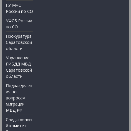
ГУ МЧС
России по СО
УФСБ России
по СО
Прокуратура
Саратовской
области
Управление
ГИБДД МВД
Саратовской
области
Подразделен
ия по
вопросам
миграции
МВД РФ
Следственны
й комитет