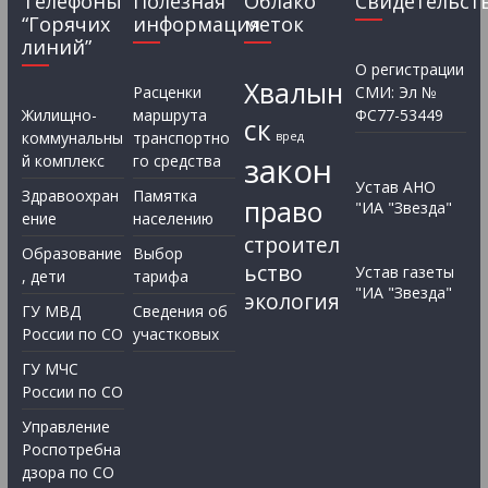
Телефоны
Полезная
Облако
Свидетельст
“Горячих
информация
меток
линий”
О регистрации
Хвалын
Расценки
СМИ: Эл №
Жилищно-
маршрута
ФС77-53449
ск
коммунальны
транспортно
вред
закон
й комплекс
го средства
Устав АНО
Здравоохран
Памятка
право
"ИА "Звезда"
ение
населению
строител
Образование
Выбор
ьство
Устав газеты
, дети
тарифа
"ИА "Звезда"
экология
ГУ МВД
Сведения об
России по СО
участковых
ГУ МЧС
России по СО
Управление
Роспотребна
дзора по СО