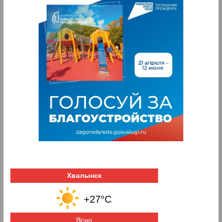
Хвалынск
+27°C
Ясно