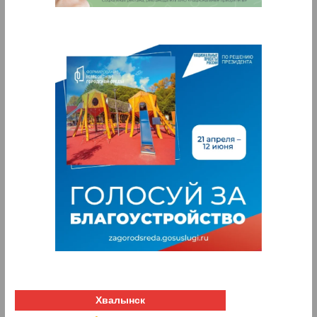
Хвалынск