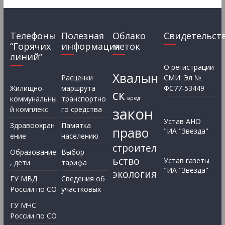
Телефоны
Полезная
Облако
Свидетельст
“Горячих
информация
меток
линий”
О регистрации
Хвалын
Расценки
СМИ: Эл №
Жилищно-
маршрута
ФС77-53449
ск
коммунальны
транспортно
вред
закон
й комплекс
го средства
Устав АНО
Здравоохран
Памятка
право
"ИА "Звезда"
ение
населению
строител
Образование
Выбор
ьство
Устав газеты
, дети
тарифа
"ИА "Звезда"
экология
ГУ МВД
Сведения об
России по СО
участковых
ГУ МЧС
России по СО