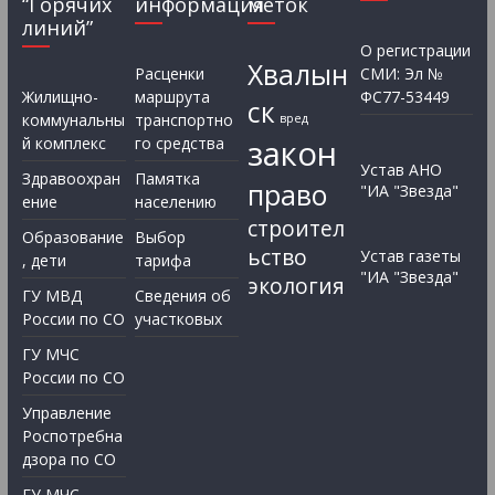
“Горячих
информация
меток
линий”
О регистрации
Хвалын
Расценки
СМИ: Эл №
Жилищно-
маршрута
ФС77-53449
ск
коммунальны
транспортно
вред
закон
й комплекс
го средства
Устав АНО
Здравоохран
Памятка
право
"ИА "Звезда"
ение
населению
строител
Образование
Выбор
ьство
Устав газеты
, дети
тарифа
"ИА "Звезда"
экология
ГУ МВД
Сведения об
России по СО
участковых
ГУ МЧС
России по СО
Управление
Роспотребна
дзора по СО
ГУ МЧС