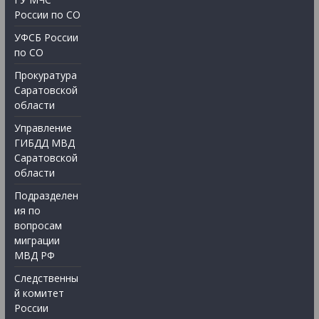
России по СО
УФСБ России
по СО
Прокуратура
Саратовской
области
Управление
ГИБДД МВД
Саратовской
области
Подразделен
ия по
вопросам
миграции
МВД РФ
Следственны
й комитет
России