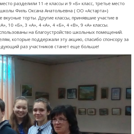
е место разделили 11-е классы и 9 «Б» класс, третье место
 школы Филь Оксана Анатольевна ( ОО «Астарта»)
 вкусные торты. Другие классы, принявшие участие в
, 10 «Б», 3 «А», 4 «А», 4 «Б», 4 «В», 9 «А» классы.
использованы на благоустройство школьных помещений.
елям, которые поддержали эту акцию, спасибо спонсору за
едующий раз участников станет еще больше!