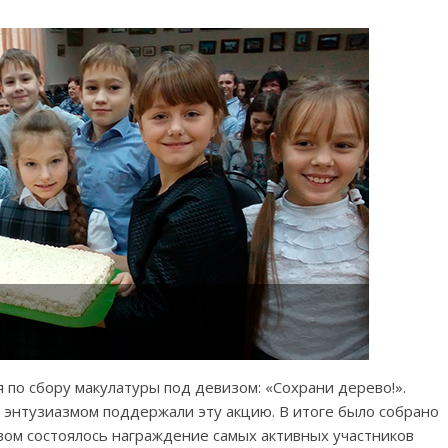
 по сбору макулатуры под девизом: «Сохрани дерево!».
с энтузиазмом поддержали эту акцию. В итоге было собрано
овом состоялось награждение самых активных участников