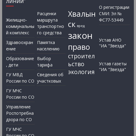
линий”
О регистрации
Хвалын
Расценки
СМИ: Эл №
Жилищно-
маршрута
ФС77-53449
ск
коммунальны
транспортно
вред
закон
й комплекс
го средства
Устав АНО
Здравоохран
Памятка
право
"ИА "Звезда"
ение
населению
строител
Образование
Выбор
ьство
Устав газеты
, дети
тарифа
"ИА "Звезда"
экология
ГУ МВД
Сведения об
России по СО
участковых
ГУ МЧС
России по СО
Управление
Роспотребна
дзора по СО
ГУ МЧС
России по СО