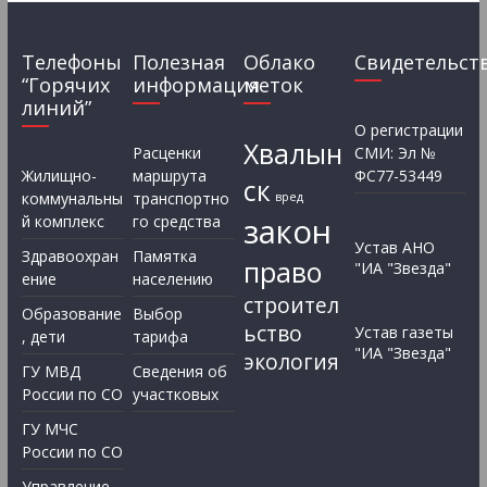
Телефоны
Полезная
Облако
Свидетельст
“Горячих
информация
меток
линий”
О регистрации
Хвалын
Расценки
СМИ: Эл №
Жилищно-
маршрута
ФС77-53449
ск
коммунальны
транспортно
вред
закон
й комплекс
го средства
Устав АНО
Здравоохран
Памятка
право
"ИА "Звезда"
ение
населению
строител
Образование
Выбор
ьство
Устав газеты
, дети
тарифа
"ИА "Звезда"
экология
ГУ МВД
Сведения об
России по СО
участковых
ГУ МЧС
России по СО
Управление