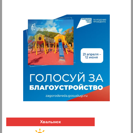
Хвалынск