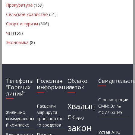
Прокуратура
(159)
Сельское хозяйство
(51)
Спорт и туризм
(606)
ЧП
(159)
Экономика
(8)
Телефоны
Полезная
Облако
Свидетельст
“Горячих
информация
меток
линий”
О регистрации
Хвалын
Расценки
СМИ: Эл №
Жилищно-
маршрута
ФС77-53449
ск
коммунальны
транспортно
вред
закон
й комплекс
го средства
Устав АНО
Здравоохран
Памятка