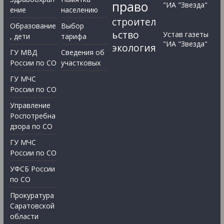
право
"ИА "Звезда"
ение
населению
строител
Образование
Выбор
ьство
Устав газеты
, дети
тарифа
"ИА "Звезда"
экология
ГУ МВД
Сведения об
России по СО
участковых
ГУ МЧС
России по СО
Управление
Роспотребна
дзора по СО
ГУ МЧС
России по СО
УФСБ России
по СО
Прокуратура
Саратовской
области