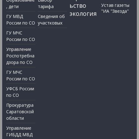
ьство
Устав газеты
, дети
тарифа
"ИА "Звезда"
экология
ГУ МВД
Сведения об
России по СО
участковых
ГУ МЧС
России по СО
Управление
Роспотребна
дзора по СО
ГУ МЧС
России по СО
УФСБ России
по СО
Прокуратура
Саратовской
области
Управление
ГИБДД МВД