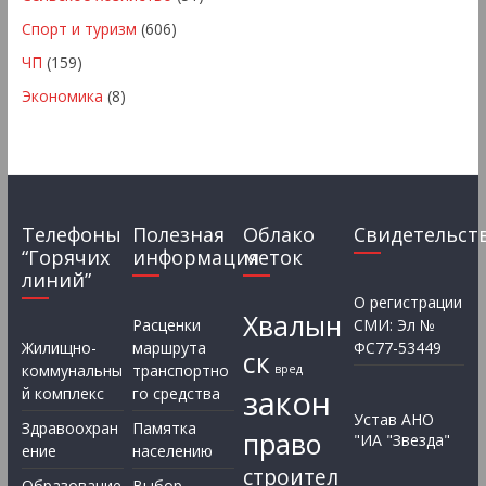
Спорт и туризм
(606)
ЧП
(159)
Экономика
(8)
Телефоны
Полезная
Облако
Свидетельст
“Горячих
информация
меток
линий”
О регистрации
Хвалын
Расценки
СМИ: Эл №
Жилищно-
маршрута
ФС77-53449
ск
коммунальны
транспортно
вред
закон
й комплекс
го средства
Устав АНО
Здравоохран
Памятка
право
"ИА "Звезда"
ение
населению
строител
Образование
Выбор