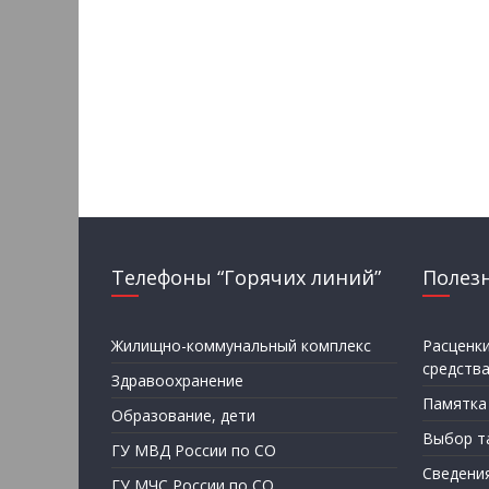
Телефоны “Горячих линий”
Полез
Жилищно-коммунальный комплекс
Расценк
средств
Здравоохранение
Памятка
Образование, дети
Выбор т
ГУ МВД России по СО
Сведени
ГУ МЧС России по СО