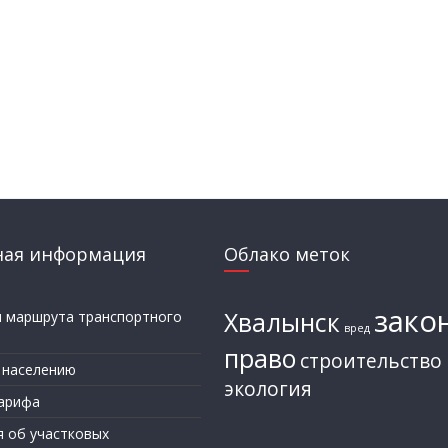
ная информация
Облако меток
зако
Хвалынск
и маршрута транспортного
вред
а
право
строительство
 населению
экология
арифа
я об участковых