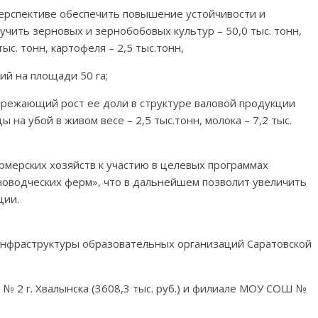
перспективе обеспечить повышение устойчивости и
чить зерновых и зернобобовых культур – 50,0 тыс. тонн,
ыс. тонн, картофеля – 2,5 тыс.тонн,
й на площади 50 га;
ережающий рост ее доли в структуре валовой продукции
ы на убой в живом весе – 2,5 тыс.тонн, молока – 7,2 тыс.
мерских хозяйств к участию в целевых программах
новодческих ферм», что в дальнейшем позволит увеличить
ции.
 инфраструктуры образовательных организаций Саратовской
 2 г. Хвалынска (3608,3 тыс. руб.) и филиале МОУ СОШ №