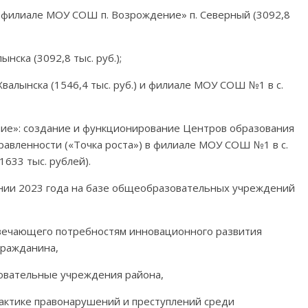
в филиале МОУ СОШ п. Возрождение» п. Северный (3092,8
нска (3092,8 тыс. руб.);
валынска (1546,4 тыс. руб.) и филиале МОУ СОШ №1 в с.
ние»: создание и функционирование Центров образования
равленности («Точка роста») в филиале МОУ СОШ №1 в с.
633 тыс. рублей).
нии 2023 года на базе общеобразовательных учреждений
твечающего потребностям инновационного развития
гражданина,
овательные учреждения района,
актике правонарушений и преступлений среди