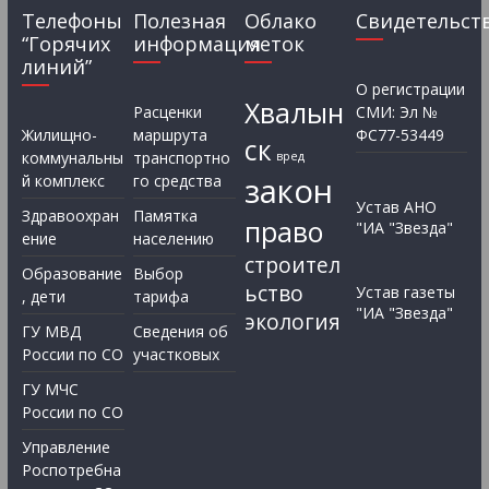
Телефоны
Полезная
Облако
Свидетельст
“Горячих
информация
меток
линий”
О регистрации
Хвалын
Расценки
СМИ: Эл №
Жилищно-
маршрута
ФС77-53449
ск
коммунальны
транспортно
вред
закон
й комплекс
го средства
Устав АНО
Здравоохран
Памятка
право
"ИА "Звезда"
ение
населению
строител
Образование
Выбор
ьство
Устав газеты
, дети
тарифа
"ИА "Звезда"
экология
ГУ МВД
Сведения об
России по СО
участковых
ГУ МЧС
России по СО
Управление
Роспотребна