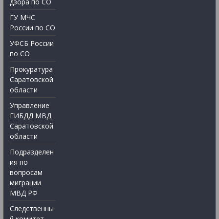
дзора по СО
ГУ МЧС
России по СО
УФСБ России
по СО
Прокуратура
Саратовской
области
Управление
ГИБДД МВД
Саратовской
области
Подразделен
ия по
вопросам
миграции
МВД РФ
Следственны
й комитет