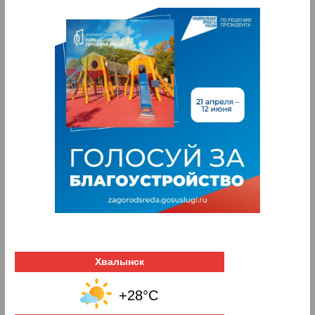
Хвалынск
+28°C