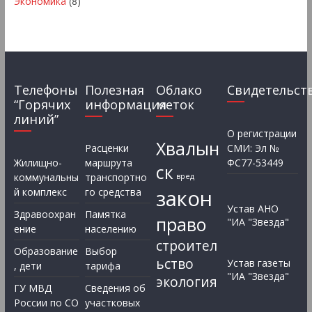
Экономика
(8)
Телефоны
Полезная
Облако
Свидетельст
“Горячих
информация
меток
линий”
О регистрации
Хвалын
Расценки
СМИ: Эл №
Жилищно-
маршрута
ФС77-53449
ск
коммунальны
транспортно
вред
закон
й комплекс
го средства
Устав АНО
Здравоохран
Памятка
право
"ИА "Звезда"
ение
населению
строител
Образование
Выбор
ьство
Устав газеты
, дети
тарифа
"ИА "Звезда"
экология
ГУ МВД
Сведения об
России по СО
участковых