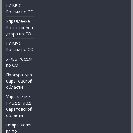
ГУ МЧС
России по СО
Управление
Роспотребна
дзора по СО
ГУ МЧС
России по СО
УФСБ России
по СО
Прокуратура
Саратовской
области
Управление
ГИБДД МВД
Саратовской
области
Подразделен
ия по