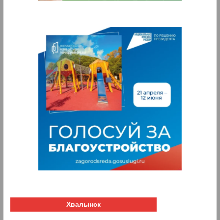
Хвалынск