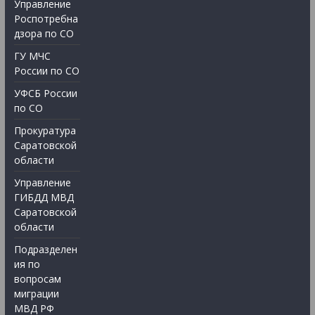
Управление
Роспотребна
дзора по СО
ГУ МЧС
России по СО
УФСБ России
по СО
Прокуратура
Саратовской
области
Управление
ГИБДД МВД
Саратовской
области
Подразделен
ия по
вопросам
миграции
МВД РФ