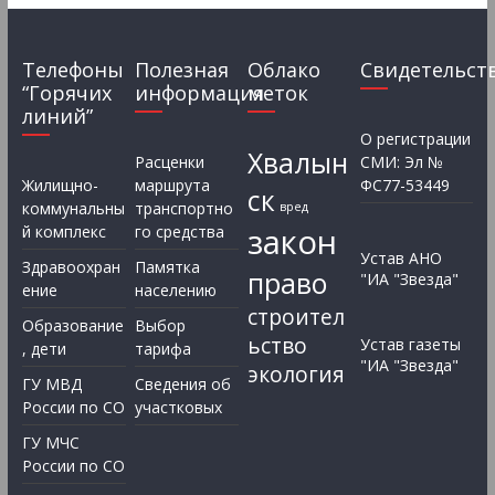
Телефоны
Полезная
Облако
Свидетельст
“Горячих
информация
меток
линий”
О регистрации
Хвалын
Расценки
СМИ: Эл №
Жилищно-
маршрута
ФС77-53449
ск
коммунальны
транспортно
вред
закон
й комплекс
го средства
Устав АНО
Здравоохран
Памятка
право
"ИА "Звезда"
ение
населению
строител
Образование
Выбор
ьство
Устав газеты
, дети
тарифа
"ИА "Звезда"
экология
ГУ МВД
Сведения об
России по СО
участковых
ГУ МЧС
России по СО