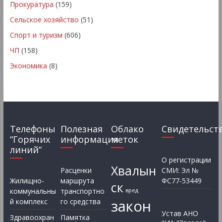
Прокуратура
(159)
Сельское хозяйство
(51)
Спорт и туризм
(606)
ЧП
(158)
Экономика
(8)
Телефоны
Полезная
Облако
Свидетельст
“Горячих
информация
меток
линий”
О регистрации
Хвалын
Расценки
СМИ: Эл №
Жилищно-
маршрута
ФС77-53449
ск
коммунальны
транспортно
вред
закон
й комплекс
го средства
Устав АНО
Здравоохран
Памятка