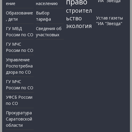
право
"ИА "Звезда"
ение
населению
строител
Образование
Выбор
ьство
Устав газеты
, дети
тарифа
"ИА "Звезда"
экология
ГУ МВД
Сведения об
России по СО
участковых
ГУ МЧС
России по СО
Управление
Роспотребна
дзора по СО
ГУ МЧС
России по СО
УФСБ России
по СО
Прокуратура
Саратовской
области