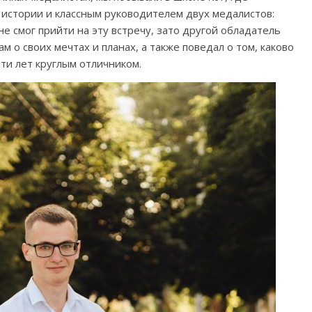
 истории и классным руководителем двух медалистов:
е смог прийти на эту встречу, зато другой обладатель
м о своих мечтах и планах, а также поведал о том, каково
ти лет круглым отличником.