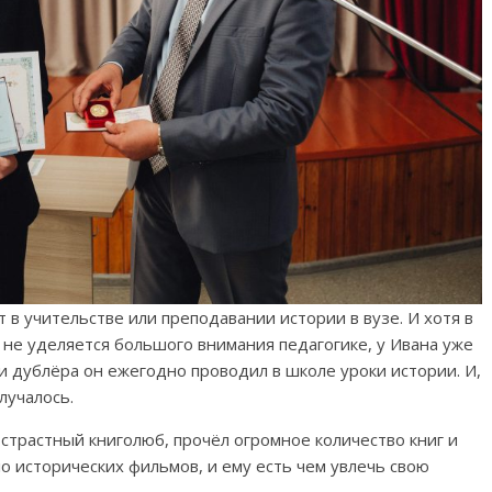
в учительстве или преподавании истории в вузе. И хотя в
 не уделяется большого внимания педагогике, у Ивана уже
и дублёра он ежегодно проводил в школе уроки истории. И,
лучалось.
страстный книголюб, прочёл огромное количество книг и
о исторических фильмов, и ему есть чем увлечь свою