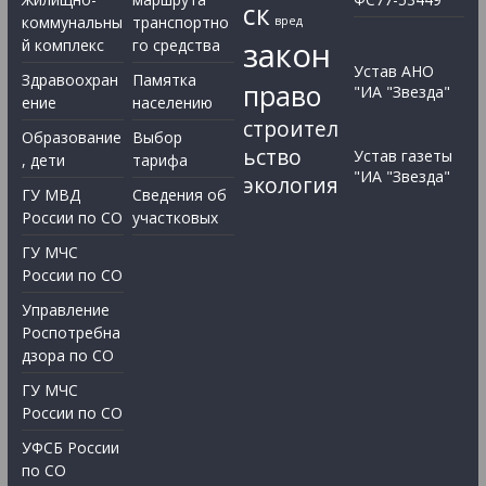
ск
коммунальны
транспортно
вред
закон
й комплекс
го средства
Устав АНО
Здравоохран
Памятка
право
"ИА "Звезда"
ение
населению
строител
Образование
Выбор
ьство
Устав газеты
, дети
тарифа
"ИА "Звезда"
экология
ГУ МВД
Сведения об
России по СО
участковых
ГУ МЧС
России по СО
Управление
Роспотребна
дзора по СО
ГУ МЧС
России по СО
УФСБ России
по СО