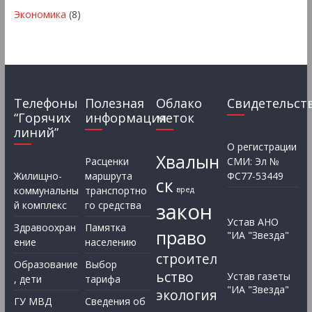
Экономика
(8)
Телефоны
Полезная
Облако
Свидетельст
“Горячих
информация
меток
линий”
О регистрации
Хвалын
Расценки
СМИ: Эл №
Жилищно-
маршрута
ФС77-53449
ск
коммунальны
транспортно
вред
закон
й комплекс
го средства
Устав АНО
Здравоохран
Памятка
право
"ИА "Звезда"
ение
населению
строител
Образование
Выбор
ьство
Устав газеты
, дети
тарифа
"ИА "Звезда"
экология
ГУ МВД
Сведения об