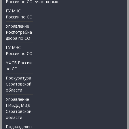
России по СО
участковых
ГУ МЧС
России по СО
Управление
Роспотребна
дзора по СО
ГУ МЧС
России по СО
УФСБ России
по СО
Прокуратура
Саратовской
области
Управление
ГИБДД МВД
Саратовской
области
Подразделен