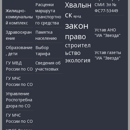
Хвалын
Расценки
СМИ: Эл №
Жилищно-
маршрута
ФС77-53449
ск
коммунальны
транспортно
вред
закон
й комплекс
го средства
Устав АНО
Здравоохран
Памятка
право
"ИА "Звезда"
ение
населению
строител
Образование
Выбор
ьство
Устав газеты
, дети
тарифа
"ИА "Звезда"
экология
ГУ МВД
Сведения об
России по СО
участковых
ГУ МЧС
России по СО
Управление
Роспотребна
дзора по СО
ГУ МЧС
России по СО