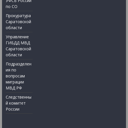
УФСБ России
по СО
Прокуратура
Саратовской
области
Управление
ГИБДД МВД
Саратовской
области
Подразделен
ия по
вопросам
миграции
МВД РФ
Следственны
й комитет
России