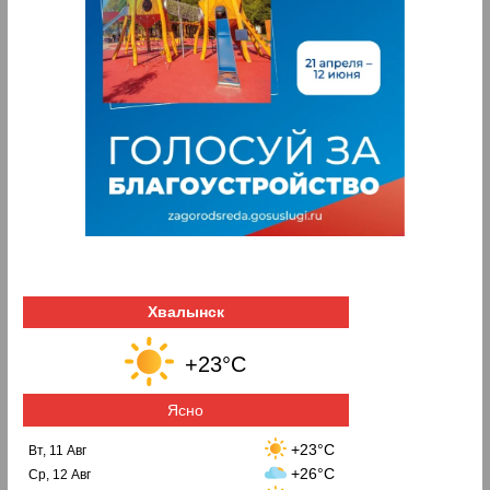
Хвалынск
+23°C
Ясно
+23°C
Вт, 11 Авг
+26°C
Ср, 12 Авг