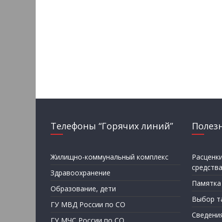
Телефоны “Горячих линий”
Полез
Жилищно-коммунальный комплекс
Расценк
средств
Здравоохранение
Памятка
Образование, дети
Выбор т
ГУ МВД России по СО
Сведени
ГУ МЧС России по СО