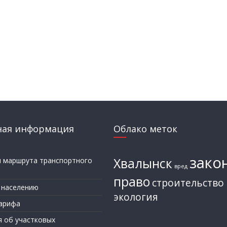
ная информация
Облако меток
зако
Хвалынск
и маршрута транспортного
вред
а
право
строительство
 населению
экология
арифа
я об участковых