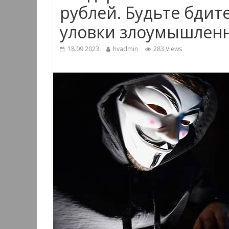
рублей. Будьте бдит
уловки злоумышленн
18.09.2023
hvadmin
283 Views