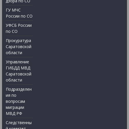
дзора по СО
ГУ МЧС
России по СО
УФСБ России
по СО
Прокуратура
Саратовской
области
Управление
ГИБДД МВД
Саратовской
области
Подразделен
ия по
вопросам
миграции
МВД РФ
Следственны
й комитет