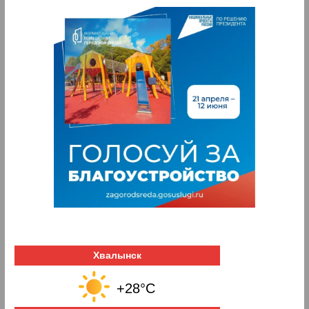
Хвалынск
+28°C