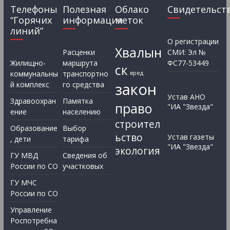
Телефоны
Полезная
Облако
Свидетельст
“Горячих
информация
меток
линий”
О регистрации
Хвалын
Расценки
СМИ: Эл №
Жилищно-
маршрута
ФС77-53449
ск
коммунальны
транспортно
вред
закон
й комплекс
го средства
Устав АНО
Здравоохран
Памятка
право
"ИА "Звезда"
ение
населению
строител
Образование
Выбор
ьство
Устав газеты
, дети
тарифа
"ИА "Звезда"
экология
ГУ МВД
Сведения об
России по СО
участковых
ГУ МЧС
России по СО
Управление
Роспотребна