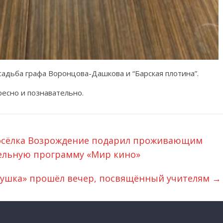
адьба графа Воронцова-Дашкова и “Барская плотина”.
есно и познавательно.
посëлка Возрождение подарил проживающим
ельную программу «Мир кино»
арушка» прошёл вечер, посвящённый учителям
→