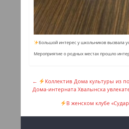
Большой интерес у школьников вызвала ус
Мероприятие о родных местах прошло интер
←
Коллектив Дома культуры из 
Дома-интерната Хвалынска увлекат
В женском клубе «Суд