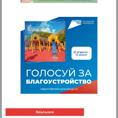
Хвалынск