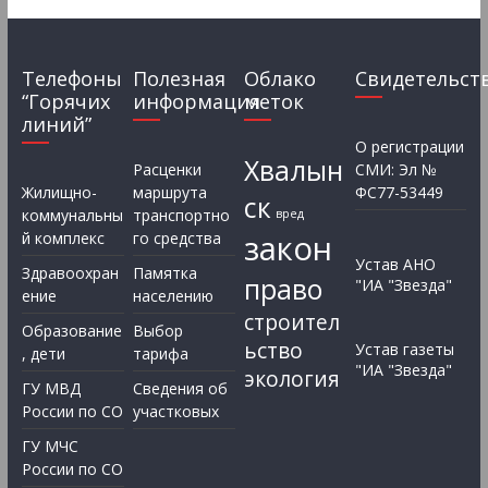
Телефоны
Полезная
Облако
Свидетельст
“Горячих
информация
меток
линий”
О регистрации
Хвалын
Расценки
СМИ: Эл №
Жилищно-
маршрута
ФС77-53449
ск
коммунальны
транспортно
вред
закон
й комплекс
го средства
Устав АНО
Здравоохран
Памятка
право
"ИА "Звезда"
ение
населению
строител
Образование
Выбор
ьство
Устав газеты
, дети
тарифа
"ИА "Звезда"
экология
ГУ МВД
Сведения об
России по СО
участковых
ГУ МЧС
России по СО