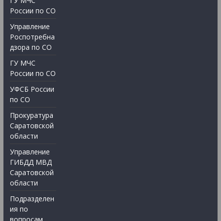
ГУ МЧС
России по СО
Управление
Роспотребна
дзора по СО
ГУ МЧС
России по СО
УФСБ России
по СО
Прокуратура
Саратовской
области
Управление
ГИБДД МВД
Саратовской
области
Подразделен
ия по
вопросам