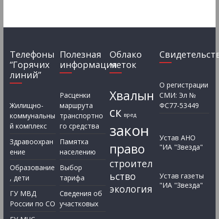
Телефоны
Полезная
Облако
Свидетельст
“Горячих
информация
меток
линий”
О регистрации
Хвалын
Расценки
СМИ: Эл №
Жилищно-
маршрута
ФС77-53449
ск
коммунальны
транспортно
вред
закон
й комплекс
го средства
Устав АНО
Здравоохран
Памятка
право
"ИА "Звезда"
ение
населению
строител
Образование
Выбор
ьство
Устав газеты
, дети
тарифа
"ИА "Звезда"
экология
ГУ МВД
Сведения об
России по СО
участковых