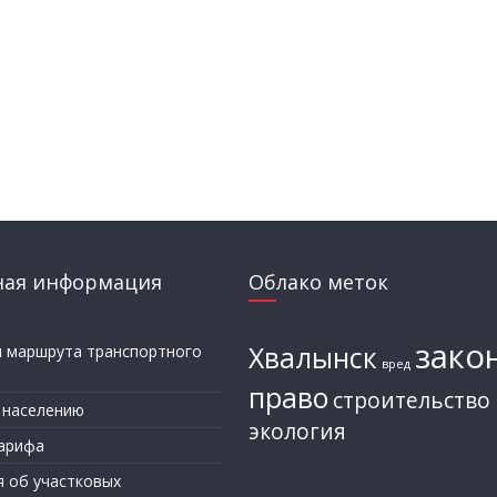
ная информация
Облако меток
зако
Хвалынск
и маршрута транспортного
вред
а
право
строительство
 населению
экология
арифа
я об участковых