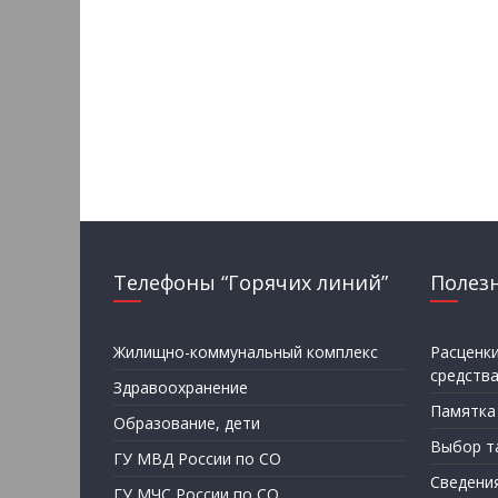
Телефоны “Горячих линий”
Полез
Жилищно-коммунальный комплекс
Расценк
средств
Здравоохранение
Памятка
Образование, дети
Выбор т
ГУ МВД России по СО
Сведени
ГУ МЧС России по СО