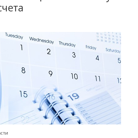
счета
асти