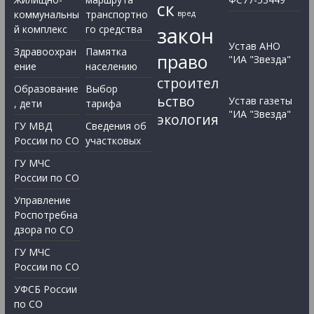
ск
коммунальны
транспортно
вред
закон
й комплекс
го средства
Устав АНО
Здравоохран
Памятка
право
"ИА "Звезда"
ение
населению
строител
Образование
Выбор
ьство
Устав газеты
, дети
тарифа
"ИА "Звезда"
экология
ГУ МВД
Сведения об
России по СО
участковых
ГУ МЧС
России по СО
Управление
Роспотребна
дзора по СО
ГУ МЧС
России по СО
УФСБ России
по СО