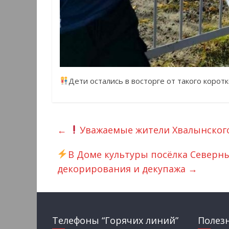
Дети остались в восторге от такого корот
←
Уважаемые жители Хвалынского
В Доме культуры посёлка Северн
декорирования и декупажа
→
Телефоны “Горячих линий”
Полез