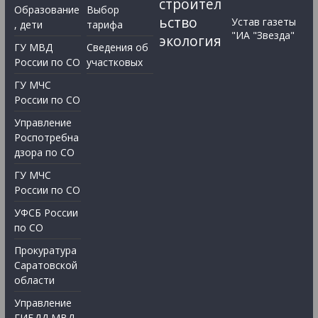
строител
Образование
Выбор
ьство
Устав газеты
, дети
тарифа
"ИА "Звезда"
экология
ГУ МВД
Сведения об
России по СО
участковых
ГУ МЧС
России по СО
Управление
Роспотребна
дзора по СО
ГУ МЧС
России по СО
УФСБ России
по СО
Прокуратура
Саратовской
области
Управление
ГИБДД МВД