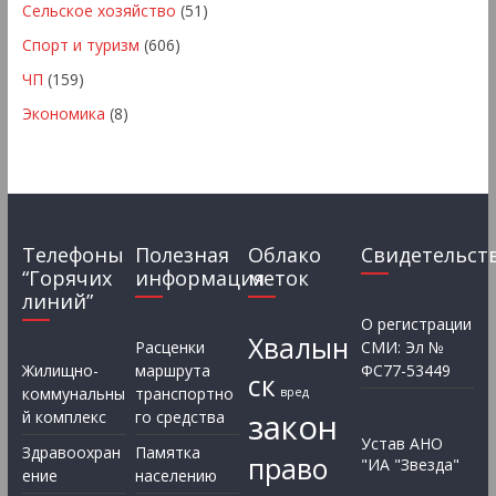
Сельское хозяйство
(51)
Спорт и туризм
(606)
ЧП
(159)
Экономика
(8)
Телефоны
Полезная
Облако
Свидетельст
“Горячих
информация
меток
линий”
О регистрации
Хвалын
Расценки
СМИ: Эл №
Жилищно-
маршрута
ФС77-53449
ск
коммунальны
транспортно
вред
закон
й комплекс
го средства
Устав АНО
Здравоохран
Памятка
право
"ИА "Звезда"
ение
населению