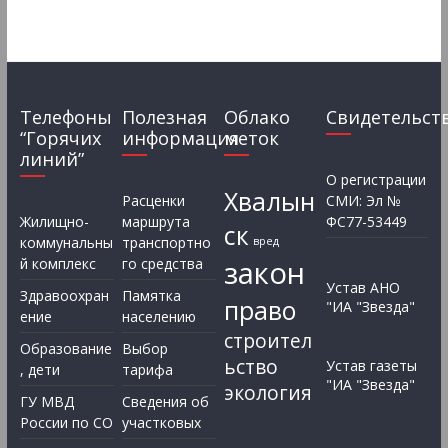
Телефоны
Полезная
Облако
Свидетельст
“Горячих
информация
меток
линий”
О регистрации
Хвалын
Расценки
СМИ: Эл №
Жилищно-
маршрута
ФС77-53449
ск
коммунальны
транспортно
вред
закон
й комплекс
го средства
Устав АНО
Здравоохран
Памятка
право
"ИА "Звезда"
ение
населению
строител
Образование
Выбор
ьство
Устав газеты
, дети
тарифа
"ИА "Звезда"
экология
ГУ МВД
Сведения об
России по СО
участковых