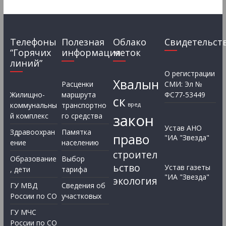
Телефоны
Полезная
Облако
Свидетельст
“Горячих
информация
меток
линий”
О регистрации
Хвалын
Расценки
СМИ: Эл №
Жилищно-
маршрута
ФС77-53449
ск
коммунальны
транспортно
вред
закон
й комплекс
го средства
Устав АНО
Здравоохран
Памятка
право
"ИА "Звезда"
ение
населению
строител
Образование
Выбор
ьство
Устав газеты
, дети
тарифа
"ИА "Звезда"
экология
ГУ МВД
Сведения об
России по СО
участковых
ГУ МЧС
России по СО