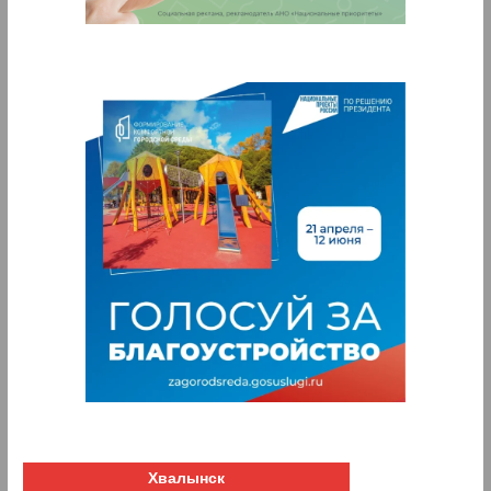
Хвалынск