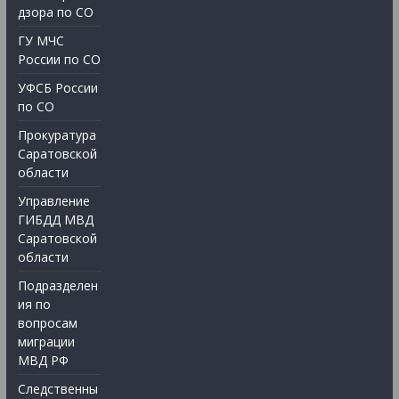
дзора по СО
ГУ МЧС
России по СО
УФСБ России
по СО
Прокуратура
Саратовской
области
Управление
ГИБДД МВД
Саратовской
области
Подразделен
ия по
вопросам
миграции
МВД РФ
Следственны