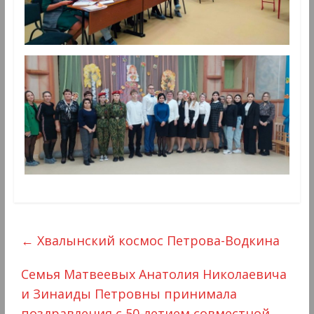
←
Хвалынский космос Петрова-Водкина
Семья Матвеевых Анатолия Николаевича
и Зинаиды Петровны принимала
поздравления с 50-летием совместной