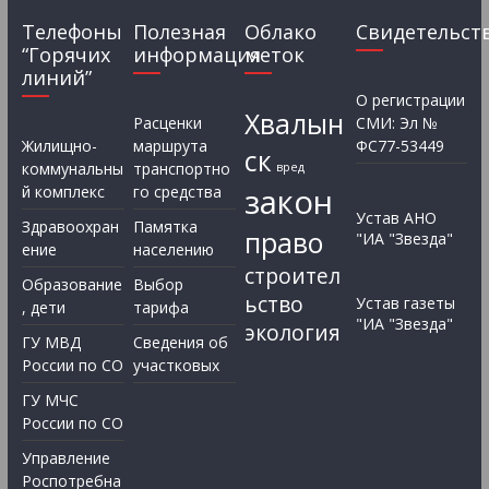
Телефоны
Полезная
Облако
Свидетельст
“Горячих
информация
меток
линий”
О регистрации
Хвалын
Расценки
СМИ: Эл №
Жилищно-
маршрута
ФС77-53449
ск
коммунальны
транспортно
вред
закон
й комплекс
го средства
Устав АНО
Здравоохран
Памятка
право
"ИА "Звезда"
ение
населению
строител
Образование
Выбор
ьство
Устав газеты
, дети
тарифа
"ИА "Звезда"
экология
ГУ МВД
Сведения об
России по СО
участковых
ГУ МЧС
России по СО
Управление
Роспотребна