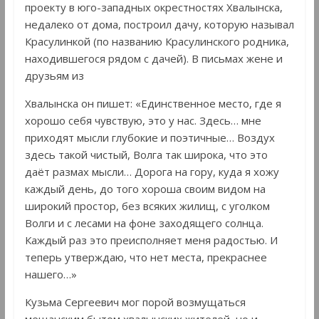
проекту в юго-западных окрестностях Хвалынска,
недалеко от дома, построил дачу, которую называл
Красулинкой (по названию Красулинского родника,
находившегося рядом с дачей). В письмах жене и
друзьям из
Хвалынска он пишет: «Единственное место, где я
хорошо себя чувствую, это у нас. Здесь… мне
приходят мысли глубокие и поэтичные… Воздух
здесь такой чистый, Волга так широка, что это
даёт размах мысли… Дорога на гору, куда я хожу
каждый день, до того хороша своим видом на
широкий простор, без всяких жилищ, с уголком
Волги и с лесами на фоне заходящего солнца.
Каждый раз это преисполняет меня радостью. И
теперь утверждаю, что нет места, прекраснее
нашего…»
Кузьма Сергеевич мог порой возмущаться
мещанским бытом хвалынских жителей, но и,