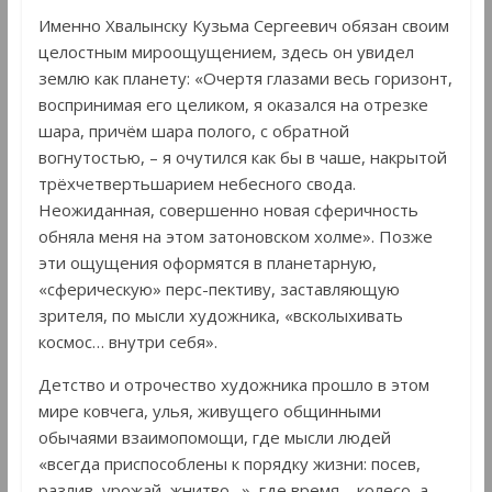
Именно Хвалынску Кузьма Сергеевич обязан своим
целостным мироощущением, здесь он увидел
землю как планету: «Очертя глазами весь горизонт,
воспринимая его целиком, я оказался на отрезке
шара, причём шара полого, с обратной
вогнутостью, – я очутился как бы в чаше, накрытой
трёхчетвертьшарием небесного свода.
Неожиданная, совершенно новая сферичность
обняла меня на этом затоновском холме». Позже
эти ощущения оформятся в планетарную,
«сферическую» перс-пективу, заставляющую
зрителя, по мысли художника, «всколыхивать
космос… внутри себя».
Детство и отрочество художника прошло в этом
мире ковчега, улья, живущего общинными
обычаями взаимопомощи, где мысли людей
«всегда приспособлены к порядку жизни: посев,
разлив, урожай, жнитво…», где время – колесо, а