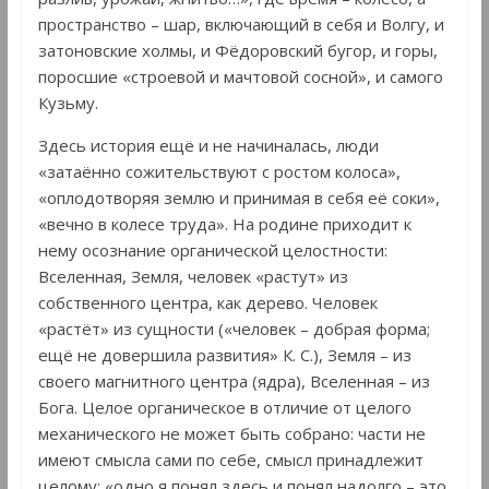
пространство – шар, включающий в себя и Волгу, и
затоновские холмы, и Фёдоровский бугор, и горы,
поросшие «строевой и мачтовой сосной», и самого
Кузьму.
Здесь история ещё и не начиналась, люди
«затаённо сожительствуют с ростом колоса»,
«оплодотворяя землю и принимая в себя её соки»,
«вечно в колесе труда». На родине приходит к
нему осознание органической целостности:
Вселенная, Земля, человек «растут» из
собственного центра, как дерево. Человек
«растёт» из сущности («человек – добрая форма;
ещё не довершила развития» К. С.), Земля – из
своего магнитного центра (ядра), Вселенная – из
Бога. Целое органическое в отличие от целого
механического не может быть собрано: части не
имеют смысла сами по себе, смысл принадлежит
целому: «одно я понял здесь и понял надолго – это