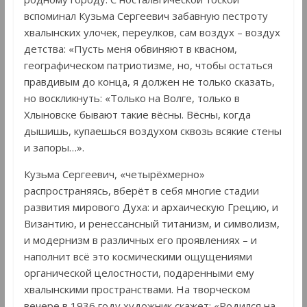
вспоминал Кузьма Сергеевич забавную пестроту
хвалынских улочек, переулков, сам воздух – воздух
детства: «Пусть меня обвиняют в квасном,
географическом патриотизме, но, чтобы остаться
правдивым до конца, я должен не только сказать,
но воскликнуть: «Только на Волге, только в
Хлыновске бывают такие вёсны. Вёсны, когда
дышишь, купаешься воздухом сквозь всякие стены
и запоры…».
Кузьма Сергеевич, «четырёхмерно»
распространяясь, вберёт в себя многие стадии
развития мирового Духа: и архаическую Грецию, и
Византию, и ренессансный титанизм, и символизм,
и модернизм в различных его проявлениях – и
наполнит всё это космическими ощущениями
органической целостности, подаренными ему
хвалынскими пространствами. На творческом
вечере в 1936 году художник скажет: «Родился на