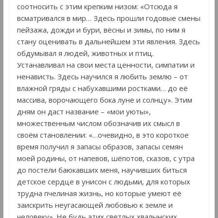
соотносить с этим крепким низом: «Отсюда я
всматривался в мир… Здесь прошли годовые смены
пейзажа, дожди и бури, вёсны и зимы, по ним я
стану оценивать в дальнейшем эти явления. Здесь
обдумывал я людей, животных и птиц.
Устанавливал на свои места ценности, симпатии и
ненависть. Здесь научился я любить землю – от
влажной гряды с набухавшими ростками… до её
массива, ворочающего бока луне и солнцу». Этим
дням он даст название – «мои уюты»,
множественным числом обозначив их смысл в
своём становлении: «…очевидно, в это короткое
время получил я запасы образов, запасы семян
моей родины, от напевов, шёпотов, сказов, с утра
до постели баюкавших меня, научивших биться
детское сердце в унисон с людьми, для которых
трудна пчелиная жизнь, но которые умеют её
заискрить неугасающей любовью к земле и
человеку». Не будь этих светлых хвалынских