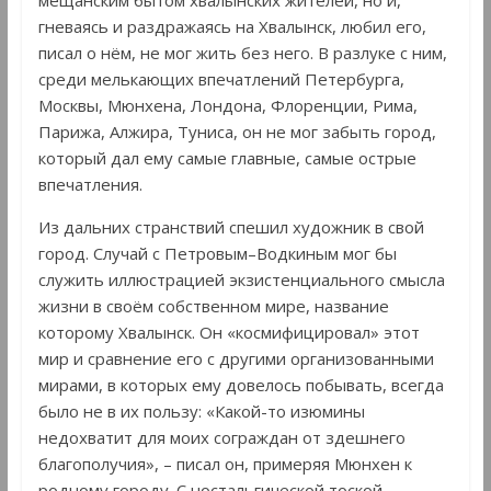
гневаясь и раздражаясь на Хвалынск, любил его,
писал о нём, не мог жить без него. В разлуке с ним,
среди мелькающих впечатлений Петербурга,
Москвы, Мюнхена, Лондона, Флоренции, Рима,
Парижа, Алжира, Туниса, он не мог забыть город,
который дал ему самые главные, самые острые
впечатления.
Из дальних странствий спешил художник в свой
город. Случай с Петровым–Водкиным мог бы
служить иллюстрацией экзистенциального смысла
жизни в своём собственном мире, название
которому Хвалынск. Он «космифицировал» этот
мир и сравнение его с другими организованными
мирами, в которых ему довелось побывать, всегда
было не в их пользу: «Какой-то изюмины
недохватит для моих сограждан от здешнего
благополучия», – писал он, примеряя Мюнхен к
родному городу. С ностальгической тоской