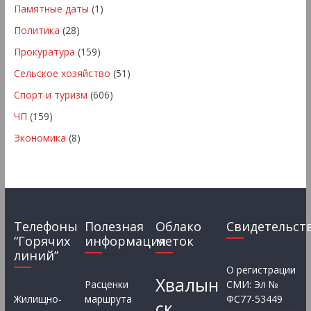
Памятные даты
(1)
Политика
(28)
Прокуратура
(159)
Сельское хозяйство
(51)
Спорт и туризм
(606)
ЧП
(159)
Экономика
(8)
Телефоны
Полезная
Облако
Свидетельст
“Горячих
информация
меток
линий”
О регистрации
Хвалын
Расценки
СМИ: Эл №
Жилищно-
маршрута
ФС77-53449
ск