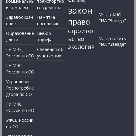
коммунальны
транспортно
вред
закон
й комплекс
го средства
Устав АНО
Здравоохран
Памятка
право
"ИА "Звезда"
ение
населению
строител
Образование
Выбор
ьство
Устав газеты
, дети
тарифа
"ИА "Звезда"
экология
ГУ МВД
Сведения об
России по СО
участковых
ГУ МЧС
России по СО
Управление
Роспотребна
дзора по СО
ГУ МЧС
России по СО
УФСБ России
по СО