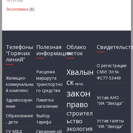
Экономика
(8)
Телефоны
Полезная
Облако
Свидетельст
“Горячих
информация
меток
линий”
О регистрации
Хвалын
Расценки
СМИ: Эл №
Жилищно-
маршрута
ФС77-53449
ск
коммунальны
транспортно
вред
закон
й комплекс
го средства
Устав АНО
Здравоохран
Памятка
право
"ИА "Звезда"
ение
населению
строител
Образование
Выбор
ьство
Устав газеты
, дети
тарифа
"ИА "Звезда"
экология
ГУ МВД
Сведения об