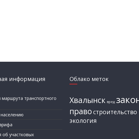
ная информация
Облако меток
зако
Хвалынск
и маршрута транспортного
вред
а
право
строительство
 населению
экология
арифа
я об участковых