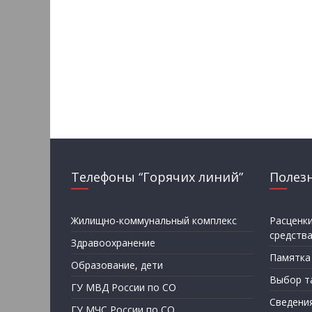
Телефоны “Горячих линий”
Полез
Жилищно-коммунальный комплекс
Расценк
средств
Здравоохранение
Памятка
Образование, дети
Выбор т
ГУ МВД России по СО
Сведени
ГУ МЧС России по СО