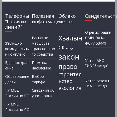
Телефоны
Полезная
Облако
Свидетельст
“Горячих
информация
меток
линий”
О регистрации
Хвалын
Расценки
СМИ: Эл №
Жилищно-
маршрута
ФС77-53449
ск
коммунальны
транспортно
вред
закон
й комплекс
го средства
Устав АНО
Здравоохран
Памятка
право
"ИА "Звезда"
ение
населению
строител
Образование
Выбор
ьство
Устав газеты
, дети
тарифа
"ИА "Звезда"
экология
ГУ МВД
Сведения об
России по СО
участковых
ГУ МЧС
России по СО