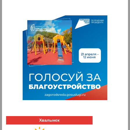
Хвалынск