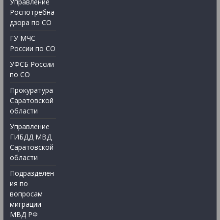
Управление
Роспотребна
дзора по СО
ГУ МЧС
России по СО
УФСБ России
по СО
Прокуратура
Саратовской
области
Управление
ГИБДД МВД
Саратовской
области
Подразделен
ия по
вопросам
миграции
МВД РФ