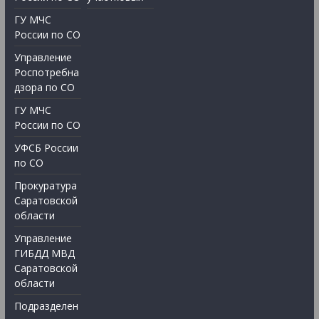
ГУ МЧС
России по СО
Управление
Роспотребна
дзора по СО
ГУ МЧС
России по СО
УФСБ России
по СО
Прокуратура
Саратовской
области
Управление
ГИБДД МВД
Саратовской
области
Подразделен