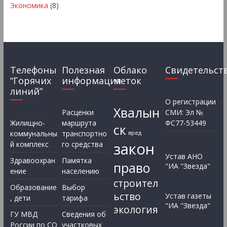
Экономика
(8)
Телефоны
Полезная
Облако
Свидетельст
“Горячих
информация
меток
линий”
О регистрации
Хвалын
Расценки
СМИ: Эл №
Жилищно-
маршрута
ФС77-53449
ск
коммунальны
транспортно
вред
закон
й комплекс
го средства
Устав АНО
Здравоохран
Памятка
право
"ИА "Звезда"
ение
населению
строител
Образование
Выбор
ьство
Устав газеты
, дети
тарифа
"ИА "Звезда"
экология
ГУ МВД
Сведения об
России по СО
участковых