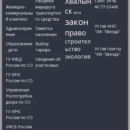
Хвалын
Расценки
СМИ: Эл №
Жилищно-
маршрута
ФС77-53449
ск
коммунальны
транспортно
вред
закон
й комплекс
го средства
Устав АНО
Здравоохран
Памятка
право
"ИА "Звезда"
ение
населению
строител
Образование
Выбор
ьство
Устав газеты
, дети
тарифа
"ИА "Звезда"
экология
ГУ МВД
Сведения об
России по СО
участковых
ГУ МЧС
России по СО
Управление
Роспотребна
дзора по СО
ГУ МЧС
России по СО
УФСБ России