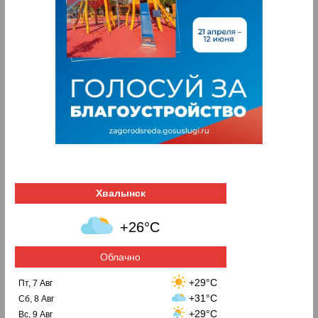
Хвалынск
+26°C
Облачно
+29°C
Пт, 7 Авг
+31°C
Сб, 8 Авг
+29°C
Вс, 9 Авг