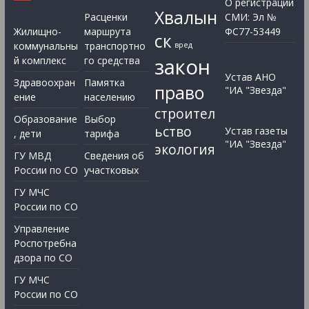
О регистрации
Хвалын
Расценки
СМИ: Эл №
Жилищно-
маршрута
ФС77-53449
ск
коммунальны
транспортно
вред
закон
й комплекс
го средства
Устав АНО
Здравоохран
Памятка
право
"ИА "Звезда"
ение
населению
строител
Образование
Выбор
ьство
Устав газеты
, дети
тарифа
"ИА "Звезда"
экология
ГУ МВД
Сведения об
России по СО
участковых
ГУ МЧС
России по СО
Управление
Роспотребна
дзора по СО
ГУ МЧС
России по СО