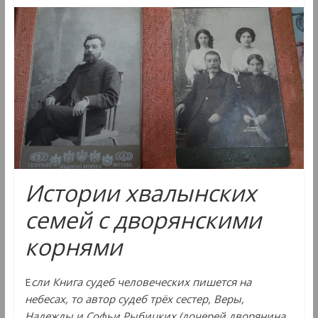
Истории хвалынских
семей с дворянскими
корнями
Е
сли Книга судеб человеческих пишется на
небесах, то автор судеб трёх сестер, Веры,
Надежды и Софьи Рыбицких (дочерей дворянина