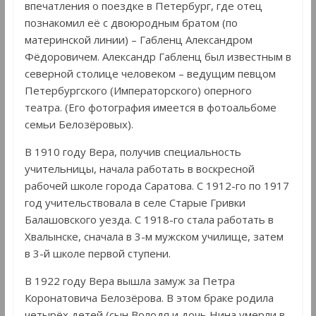
впечатления о поездке в Петербург, где отец
познакомил её с двоюродным братом (по
материнской линии) – Габленц Александром
Фёдоровичем. Александр Габленц был известным в
северной столице человеком – ведущим певцом
Петербургского (Императорского) оперного
театра. (Его фотография имеется в фотоальбоме
семьи Белозёровых).
В 1910 году Вера, получив специальность
учительницы, начала работать в воскресной
рабочей школе города Саратова. С 1912-го по 1917
год учительствовала в селе Старые Гривки
Балашовского уезда. С 1918-го стала работать в
Хвалынске, сначала в 3-м мужском училище, затем
в 3-й школе первой ступени.
В 1922 году Вера вышла замуж за Петра
Коронатовича Белозёрова. В этом браке родила
четырёх детей (сын Володя и дочь Нина умерли в