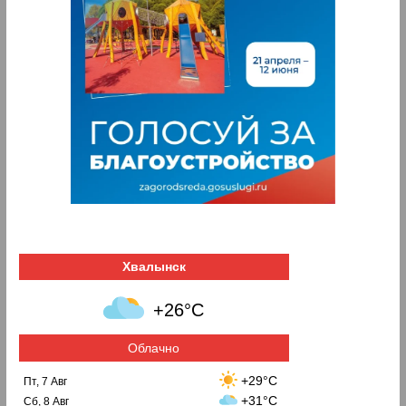
Хвалынск
+26°C
Облачно
+29°C
Пт, 7 Авг
+31°C
Сб, 8 Авг